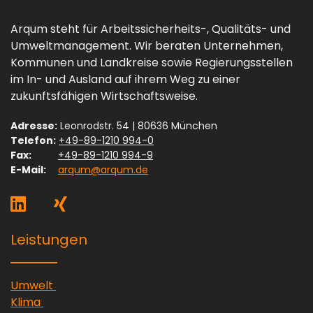
Arqum steht für Arbeitssicherheits-, Qualitäts- und
Umweltmanagement. Wir beraten Unternehmen,
Kommunen und Landkreise sowie Regierungsstellen
im In- und Ausland auf ihrem Weg zu einer
zukunftsfähigen Wirtschaftsweise.
Adresse:
Leonrodstr. 54 | 80636 München
Telefon:
+49-89-1210 994-0
Fax:
+49-89-1210 994-9
E-Mail:
arqum@arqum.de
Arqum auf LinkedIn
(Link öffnet sich in einem neuen 
Arqum auf Xing
(Link öffnet sich in einem n
Leistungen
(Link öffnet sich in einem neuen Fenster)
Umwelt
(Link öffnet sich in einem neuen Fenster)
Klima