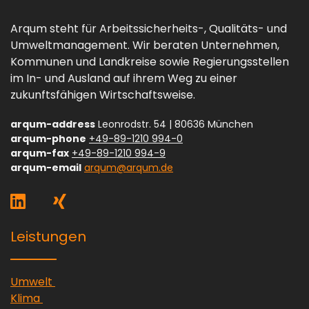
Arqum steht für Arbeitssicherheits-, Qualitäts- und
Umweltmanagement. Wir beraten Unternehmen,
Kommunen und Landkreise sowie Regierungsstellen
im In- und Ausland auf ihrem Weg zu einer
zukunftsfähigen Wirtschaftsweise.
arqum-address
Leonrodstr. 54 | 80636 München
arqum-phone
+49-89-1210 994-0
arqum-fax
+49-89-1210 994-9
arqum-email
arqum@arqum.de
arqum-linkedin
arqum-theme-external-link-me
arqum-xing
arqum-theme-external-lin
Leistungen
arqum-theme-external-link-message
Umwelt
arqum-theme-external-link-message
Klima