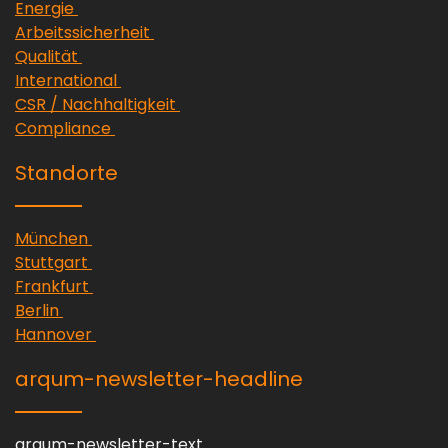
arqum-theme-external-link-message
Energie
arqum-theme-external-link-messa
Arbeitssicherheit
arqum-theme-external-link-message
Qualität
arqum-theme-external-link-message
International
arqum-theme-external-link-mes
CSR / Nachhaltigkeit
arqum-theme-external-link-message
Compliance
Standorte
arqum-theme-external-link-message
München
arqum-theme-external-link-message
Stuttgart
arqum-theme-external-link-message
Frankfurt
arqum-theme-external-link-message
Berlin
arqum-theme-external-link-message
Hannover
arqum-newsletter-headline
arqum-newsletter-text